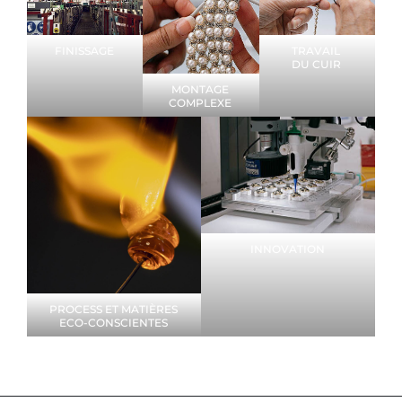
FINISSAGE
TRAVAIL
DU CUIR
MONTAGE
COMPLEXE
INNOVATION
PROCESS ET MATIÈRES
ECO-CONSCIENTES